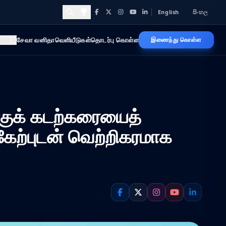
English
සිංහල
Facebook
X
Instagram
YouTube
LinkedIn
Awards and Achievements
ய்தி
சேவா வனிதா
வெளியீடுகள்
தொடர்பு கொள்ள
இணைந்து கொள்ள
க்குக் கடற்கரையைத்
கேற்புடன் வெற்றிகரமாக