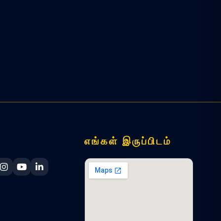
எங்கள் இருப்பிடம்
ka Navy Facebook
 Lanka Navy X
Sri Lanka Navy Instagram
Sri Lanka Navy YouTube
Sri Lanka Navy LinkedIn