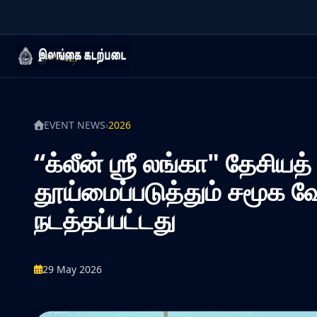
EVENT NEWS
›
2026
“க்லீன் ஶ்ரீ லங்கா" தேசி
தூய்மைப்படுத்தும் சமூக வ
நடத்தப்பட்டது
29 May 2026