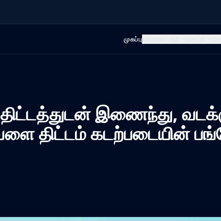
முகப்பு
எங்களை பற்றி
தளபதி
செ
யத் திட்டத்துடன் இணைந்து, வட
ேளை திட்டம் கடற்படையின் பங்