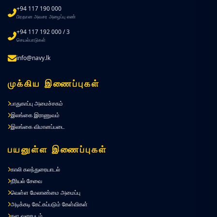
+94 117 190 000
பிரதான அவசர அழைப்பு எண்
+94 117 192 000 / 3
செயல்பாடுகள்
info@navy.lk
முக்கிய இணைப்புகள்
பாதுகாப்பு அமைச்சகம்
இலங்கை இராணுவம்
இலங்கை விமானப்படை
பயனுள்ள இணைப்புகள்
காலி கலந்துரையாடல்
நீரியல் சேவை
வெள்ள மேலாண்மை அமைப்பு
அடிக்கடி கேட்கப்படும் கேள்விகள்
தள வரைபடம்