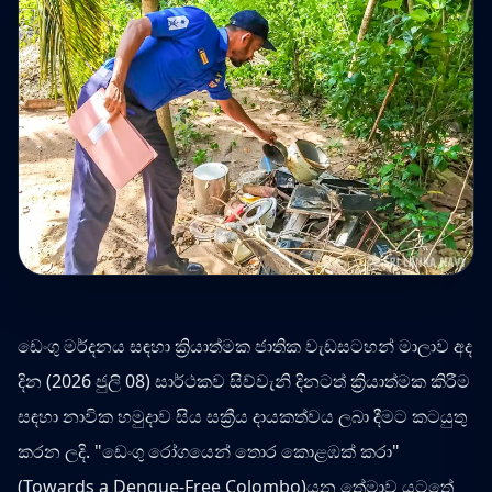
ඩෙංගු මර්දනය සඳහා ක්‍රියාත්මක ජාතික වැඩසටහන් මාලාව අද
දින (2026 ජුලි 08) සාර්ථකව සිව්වැනි දිනටත් ක්‍රියාත්මක කිරීම
සඳහා නාවික හමුදාව සිය සක්‍රීය දායකත්වය ලබා දීමට කටයුතු
කරන ලදි. "ඩෙංගු රෝගයෙන් තොර කොළඹක් කරා"
(Towards a Dengue-Free Colombo)යන තේමාව යටතේ