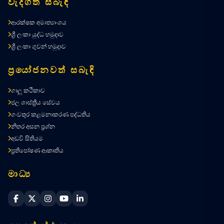
වැදගත් සබැඳි
ආරක්ෂක අමාත්‍යාංශය
ශ්‍රී ලංකා යුද්ධ හමුදාව
ශ්‍රී ලංකා ගුවන් හමුදාව
ප්‍රයෝජනවත් සබැඳි
ගාලු කථිකාව
ජල ශාස්ත්‍රීය සේවය
ගංවතුර කළමනාකරණ පද්ධතිය
නිතර අසන ප්‍රශ්න
අඩවි සිතියම
ප්‍රතිපෝෂණ ආකෘතිය
මාධ්‍ය
Sri Lanka Navy Facebook
Sri Lanka Navy X
Sri Lanka Navy Instagram
Sri Lanka Navy YouTube
Sri Lanka Navy LinkedIn