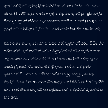
අතර, එහිදී ඩෙංගු මදුරුවන් බෝ වන ස්ථාන එක්දහස් හත්සිය
තිහක (1,730) හදුනාගන්නා ලදි. තවද, ඩෙංගු මර්දන ක්‍රියාවලිය
පිළිබඳ දැනුවත් කිරීමේ වැඩසටහන් එකසිය හැටක් (160) මෙම
පුළුල් ඩෙංගු මර්දන වැඩසටහන යටතේ ක්‍රියාත්මක කරන ලදි.
තවද මෙම ඩෙංගු මර්ධන වැඩසටහන් තුළින් පරිසරය විධිමත්ව
පරීක්‍ෂාවට ලක් කරමින් ඩෙංගු මදුරුවන් බෝවිය හැකි ස්ථාන
හඳුනාගෙන ඒවා පිරිසිදු කිරීම හා විනාශ කිරීමේ කටයුතු සිදු
කෙරුණු අතර, ඊට සමඟාමීව ශ්‍රී ලංකා නාවික හමුදාවේ
අනෙකුත් විධානයන් මඟින්ද නාවික හමුදා කඳවුරු ඩෙංගු
මදුරුවන්ගෙන් තොර ආරක්ෂිත කලාපයන් බවට පත්කර ගැනීම
සඳහා අඛණ්ඩ ඩෙංගු මර්දන වැඩසටහන් තවදුරටත් ක්‍රියාත්මක
කර ඇත.