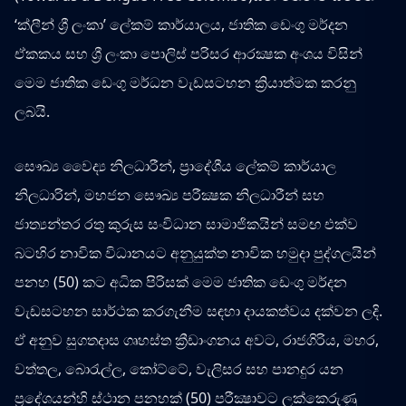
‘ක්ලීන් ශ්‍රී ලංකා’ ලේකම් කාර්යාලය, ජාතික ඩෙංගු මර්දන
ඒකකය සහ ශ්‍රී ලංකා පොලිස් පරිසර ආරක්‍ෂක අංශය විසින්
මෙම ජාතික ඩෙංගු මර්ධන වැඩසටහන ක්‍රියාත්මක කරනු
ලබයි.
සෞඛ්‍ය වෛද්‍ය නිලධාරීන්, ප්‍රාදේශීය ලේකම් කාර්යාල
නිලධාරින්, මහජන සෞඛ්‍ය පරීක්‍ෂක නිලධාරීන් සහ
ජාත්‍යන්තර රතු කුරුස සංවිධාන සාමාජිකයින් සමඟ එක්ව
බටහිර නාවික විධානයට අනුයුක්ත නාවික හමුදා පුද්ගලයින්
පනහ (50) කට අධික පිරිසක් මෙම ජාතික ඩෙංගු මර්දන
වැඩසටහන සාර්ථක කරගැනීම සඳහා දායකත්වය දක්වන ලදි.
ඒ අනුව සුගතදාස ගෘහස්ත ක්‍රීඩාංගනය අවට, රාජගිරිය, මහර,
වත්තල, බොරැල්ල, කෝට්ටේ, වැලිසර සහ පානදුර යන
ප්‍රදේශයන්හි ස්ථාන පනහක් (50) පරීක්‍ෂාවට ලක්කෙරුණු