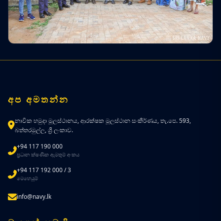
අප අමතන්න
නාවික හමුදා මූලස්ථානය, ආරක්ෂක මූලස්ථාන සංකීර්ණය, තැ.පෙ. 593,
බත්තරමුල්ල, ශ්‍රී ලංකාව.
+94 117 190 000
ප්‍රධාන ක්ෂණික ඇමතුම් අංකය
+94 117 192 000 / 3
මෙහෙයුම්
info@navy.lk