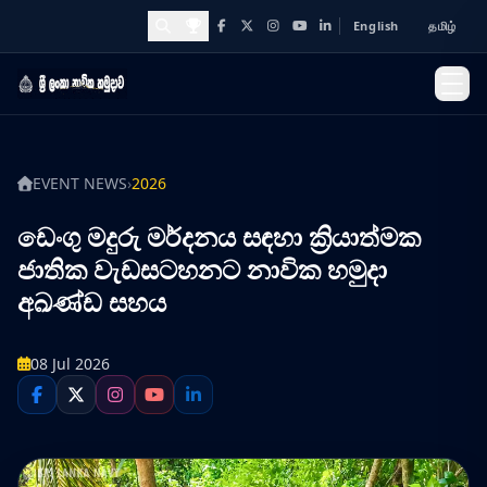
English
தமிழ்
Facebook
X
Instagram
YouTube
LinkedIn
Awards and Achievements
EVENT NEWS
›
2026
ඩෙංගු මදුරු මර්දනය සඳහා ක්‍රියාත්මක
ජාතික වැඩසටහනට නාවික හමුදා
අඛණ්ඩ සහය
08 Jul 2026