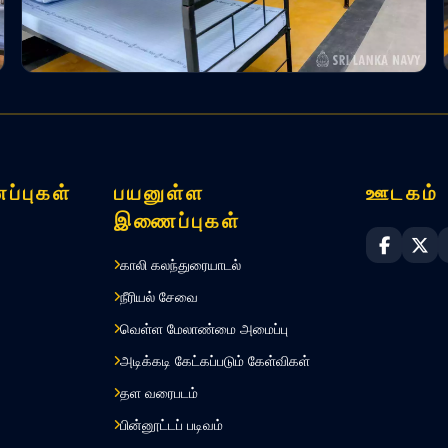
ப்புகள்
பயனுள்ள
ஊடகம்
இணைப்புகள்
Sri Lan
Sri
காலி கலந்துரையாடல்
நீரியல் சேவை
வெள்ள மேலாண்மை அமைப்பு
அடிக்கடி கேட்கப்படும் கேள்விகள்
தள வரைபடம்
பின்னூட்டப் படிவம்