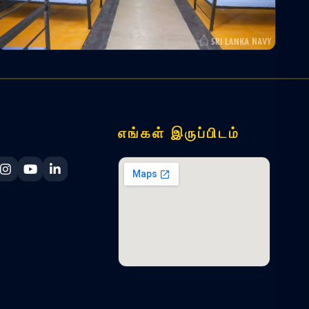
எங்கள் இருப்பிடம்
ka Navy Facebook
 Lanka Navy X
Sri Lanka Navy Instagram
Sri Lanka Navy YouTube
Sri Lanka Navy LinkedIn