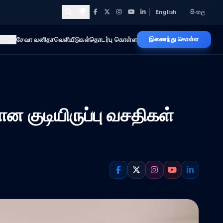
English
සිංහල
Facebook
X
Instagram
YouTube
LinkedIn
Awards and Achievements
ய்தி
சேவா வனிதா
வெளியீடுகள்
தொடர்பு கொள்ள
இணைந்து கொள்ள
 குடியிருப்பு வசதிகள்