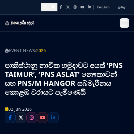
English
தமிழ்
Facebook
X
Instagram
YouTube
LinkedIn
Awards and Achievements
EVENT NEWS
›
2026
පාකිස්ථානු නාවික හමුදාවට අයත් ‘PNS
TAIMUR’, ‘PNS ASLAT’ නෞකාවන්
සහ PNS/M HANGOR සබ්මැරීනය
කොළඹ වරායට පැමිණෙයි
02 Jun 2026