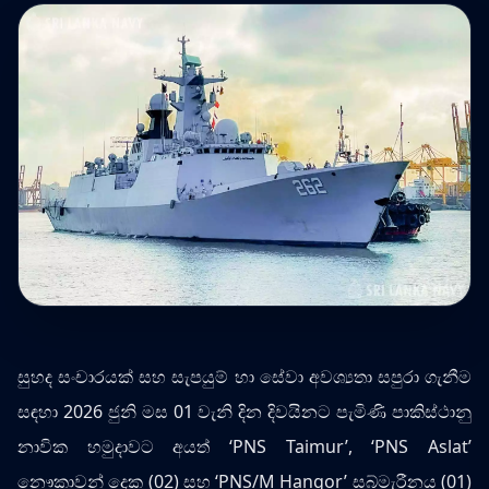
සුහද සංචාරයක් සහ සැපයුම් හා සේවා අවශ්‍යතා සපුරා ගැනීම
සඳහා 2026 ජුනි මස 01 වැනි දින දිවයිනට පැමිණි පාකිස්ථානු
නාවික හමුදාවට අයත් ‘PNS Taimur’, ‘PNS Aslat’
නෞකාවන් දෙක (02) සහ ‘PNS/M Hangor’ සබ්මැරීනය (01)