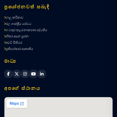
ප්‍රයෝජනවත් සබැඳි
ගාලු කථිකාව
ජල ශාස්ත්‍රීය සේවය
ගංවතුර කළමනාකරණ පද්ධතිය
නිතර අසන ප්‍රශ්න
අඩවි සිතියම
ප්‍රතිපෝෂණ ආකෘතිය
මාධ්‍ය
Sri Lanka Navy Facebook
Sri Lanka Navy X
Sri Lanka Navy Instagram
Sri Lanka Navy YouTube
Sri Lanka Navy LinkedIn
අපගේ ස්ථානය