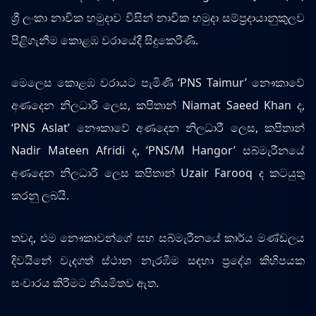
ශ්‍රී ලංකා නාවික හමුදාව විසින් නාවික හමුදා සම්ප්‍රදායානුකුලව
පිළිගැනීම කොළඹ වරායේදී සිදුකෙරිණි.
මෙලෙස කොළඹ වරායට පැමිණි ‘PNS Taimur’ නෞකාවේ
අණදෙන නිලධාරී ලෙස, කපිතාන් Niamat Saeed Khan ද,
‘PNS Aslat’ නෞකාවේ අණදෙන නිලධාරී ලෙස, කපිතාන්
Nadir Mateen Afridi ද, ‘PNS/M Hangor’ සබ්මැරීනයේ
අණදෙන නිලධාරී ලෙස කපිතාන් Uzair Farooq ද කටයුතු
කරනු ලබයි.
තවද, එම නෞකාවන්ගේ සහ සබ්මැරීනයේ කාර්ය මණ්ඩලය
දිවයිනේ වැදගත් ස්ථාන නැරඹීම සඳහා ප්‍රදේශ කිහිපයක
සංචාරය කිරීමට නියමිතව ඇත.