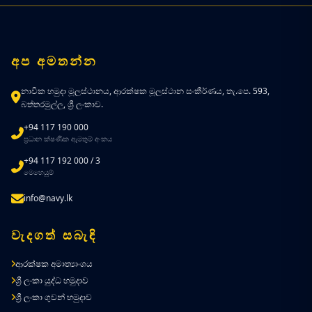
අප අමතන්න
නාවික හමුදා මූලස්ථානය, ආරක්ෂක මූලස්ථාන සංකීර්ණය, තැ.පෙ. 593,
බත්තරමුල්ල, ශ්‍රී ලංකාව.
+94 117 190 000
ප්‍රධාන ක්ෂණික ඇමතුම් අංකය
+94 117 192 000 / 3
මෙහෙයුම්
info@navy.lk
වැදගත් සබැඳි
ආරක්ෂක අමාත්‍යාංශය
ශ්‍රී ලංකා යුද්ධ හමුදාව
ශ්‍රී ලංකා ගුවන් හමුදාව