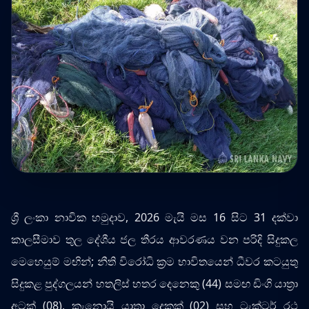
ශ්‍රී ලංකා නාවික හමුදාව, 2026 මැයි මස 16 සිට 31 දක්වා
කාලසීමාව තුල දේශීය ජල තීරය ආවරණය වන පරිදි සිදුකල
මෙහෙයුම් මඟින්; නීති විරෝධි ක්‍රම භාවිතයෙන් ධීවර කටයුතු
සිදුකළ පුද්ගලයන් හතලිස් හතර දෙනෙකු (44) සමඟ ඩිංගි යාත්‍රා
අටක් (08), කැනොයි යාත්‍රා දෙකක් (02) සහ ට්‍රැක්ටර් රථ