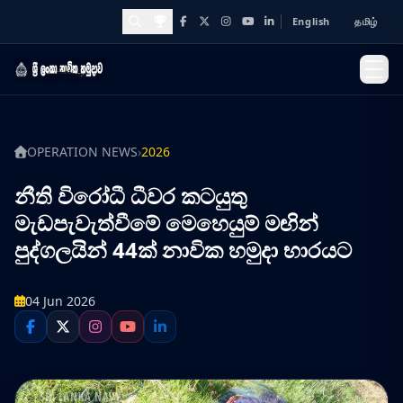
English
தமிழ்
Facebook
X
Instagram
YouTube
LinkedIn
Awards and Achievements
OPERATION NEWS
›
2026
නීති විරෝධී ධීවර කටයුතු
මැඩපැවැත්වීමේ මෙහෙයුම් මඟින්
පුද්ගලයින් 44ක් නාවික හමුදා භාරයට
04 Jun 2026