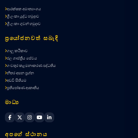
ආරක්ෂක අමාත්‍යාංශය
ශ්‍රී ලංකා යුද්ධ හමුදාව
ශ්‍රී ලංකා ගුවන් හමුදාව
ප්‍රයෝජනවත් සබැඳි
ගාලු කථිකාව
ජල ශාස්ත්‍රීය සේවය
ගංවතුර කළමනාකරණ පද්ධතිය
නිතර අසන ප්‍රශ්න
අඩවි සිතියම
ප්‍රතිපෝෂණ ආකෘතිය
මාධ්‍ය
Sri Lanka Navy Facebook
Sri Lanka Navy X
Sri Lanka Navy Instagram
Sri Lanka Navy YouTube
Sri Lanka Navy LinkedIn
අපගේ ස්ථානය