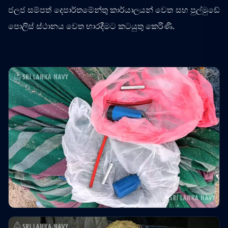
ජලජ සම්පත් දෙපාර්තමේන්තු කාර්යාලයන් වෙත සහ පුල්මුඩේ
පොලිස් ස්ථානය වෙත භාරදීමට කටයුතු කෙරිණි.