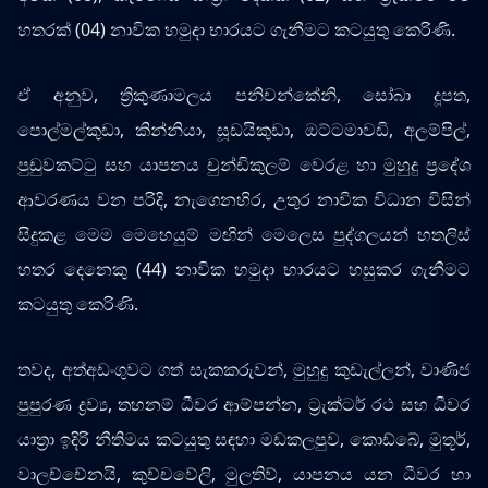
හතරක් (04) නාවික හමුදා භාරයට ගැනීමට කටයුතු කෙරිණි.
ඒ අනුව, ත්‍රිකුණාමලය පනිචන්කේනි, සෝබා දූපත,
‍පොල්මල්කුඩා, කින්නියා, සූඩයිකුඩා, ඔට්ටමාවඩි, අලම්පිල්,
පුඩුවකට්ටු සහ යාපනය චුන්ඩිකුලම් වෙරළ හා මුහුදු ප්‍රදේශ
ආවරණය වන පරිදි, නැගෙනහිර, උතුර නාවික විධාන විසින්
සිදුකළ මෙම මෙහෙයුම් මඟින් මෙලෙස පුද්ගලයන් හතලිස්
හතර දෙනෙකු (44) නාවික හමුදා භාරයට හසුකර ගැනීමට
කටයුතු කෙරිණි.
තවද, අත්අඩංගුවට ගත් සැකකරුවන්, මුහුදු කුඩැල්ලන්, වාණිජ
පුපුරණ ද්‍රව්‍ය, තහනම් ධීවර ආම්පන්න, ට්‍රැක්ටර් රථ සහ ධීවර
යාත්‍රා ඉදිරි නීතිමය කටයුතු සඳහා මඩකලපුව, කොඩ්බේ, මුතූර්,
වාලච්චේනයි, කුච්චවේලි, මුලතිව්, යාපනය යන ධීවර හා