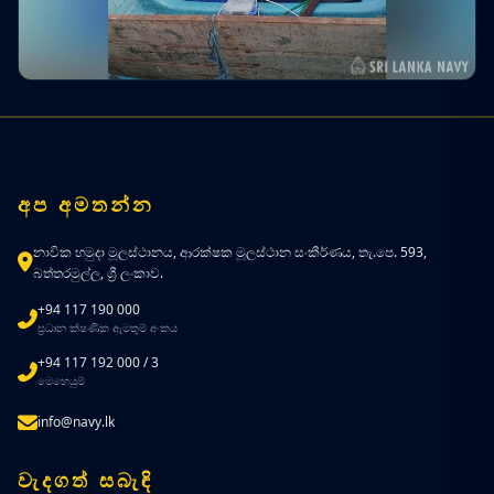
අප අමතන්න
නාවික හමුදා මූලස්ථානය, ආරක්ෂක මූලස්ථාන සංකීර්ණය, තැ.පෙ. 593,
බත්තරමුල්ල, ශ්‍රී ලංකාව.
+94 117 190 000
ප්‍රධාන ක්ෂණික ඇමතුම් අංකය
+94 117 192 000 / 3
මෙහෙයුම්
info@navy.lk
වැදගත් සබැඳි