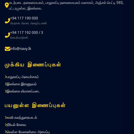
கடற்படை தலைமையகம், பாதுகாப்பு தலைமையகம் வளாகம், அஞ்சல் பெட்டி 593,
பட்டரமுள்ள, இலங்கை.
+94 117 190 000
பிரதான அவசர அழைப்பு எண்
+94 117 192 000 / 3
செயல்பாடுகள்
info@navy.lk
முக்கிய இணைப்புகள்
பாதுகாப்பு அமைச்சகம்
இலங்கை இராணுவம்
இலங்கை விமானப்படை
பயனுள்ள இணைப்புகள்
காலி கலந்துரையாடல்
நீரியல் சேவை
வெள்ள மேலாண்மை அமைப்பு