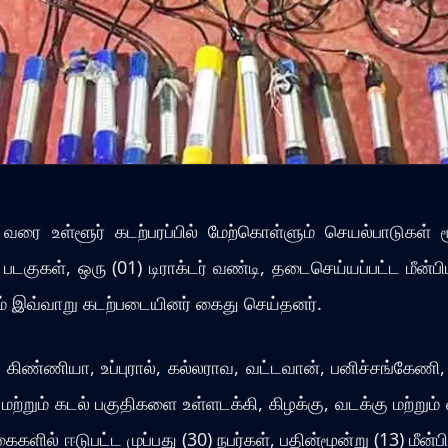
ை உள்ளூர் கடற்பரப்பில் மேற்கொள்ளும் செயல்பாடுகள் மூ
ிடி படகுகள், ஒரு (01) டிராக்டர் வண்டி, தடைசெய்யப்பட்ட மீன
ம் இவ்வாறு கடற்படையினர் கைது செய்தனர்.
்ணியா, உப்புரால், கல்லராவ, வட்டவான், பனிச்சங்கேணி, பூ
் மற்றும் கடல் பகுதிகளை உள்ளடக்கி, கிழக்கு, வடக்கு மற்ற
ளில் ஈடுபட்ட முப்பது (30) நபர்கள், பதின்மூன்று (13) மீன்பிட