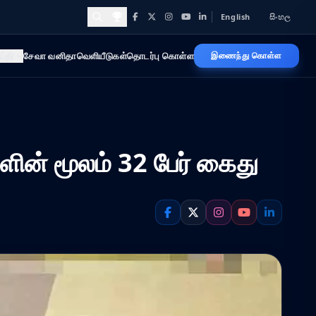
English
සිංහල
Facebook
X
Instagram
YouTube
LinkedIn
Awards and Achievements
ய்தி
சேவா வனிதா
வெளியீடுகள்
தொடர்பு கொள்ள
இணைந்து கொள்ள
ளின் மூலம் 32 பேர் கைது