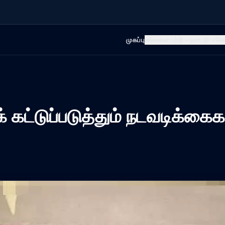
முகப்பு
எங்களை பற்றி
தளபதி
செ
 கட்டுப்படுத்தும் நடவடிக்கைக