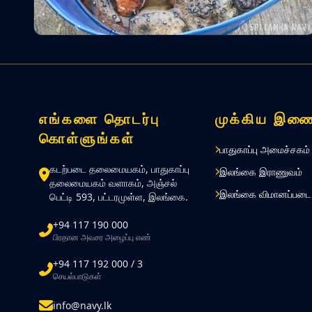
எங்களை தொடர்பு
முக்கிய இணை
கொள்ளுங்கள்
பாதுகாப்பு அமைச்சகம்
கடற்படை தலைமையகம், பாதுகாப்பு
இலங்கை இராணுவம்
தலைமையகம் வளாகம், அஞ்சல்
இலங்கை விமானப்படை
பெட்டி 593, பட்டரமுள்ள, இலங்கை.
+94 117 190 000
பிரதான அவசர அழைப்பு எண்
+94 117 192 000 / 3
செயல்பாடுகள்
info@navy.lk