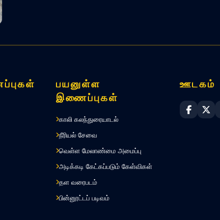
ப்புகள்
பயனுள்ள
ஊடகம்
இணைப்புகள்
Sri Lan
Sri
காலி கலந்துரையாடல்
நீரியல் சேவை
வெள்ள மேலாண்மை அமைப்பு
அடிக்கடி கேட்கப்படும் கேள்விகள்
தள வரைபடம்
பின்னூட்டப் படிவம்