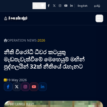
English
தமிழ்
Facebook
X
Instagram
YouTube
LinkedIn
Awards and Achievements
OPERATION NEWS
›
2026
නීති විරෝධී ධීවර කටයුතු
මැඩපැවැත්වීමේ මෙහෙයුම් මඟින්
පුද්ගලයින් 32ක් නීතියේ රැහැනට
19 May 2026