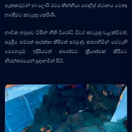
සැකකරුවන් හා ලොරි රථය කින්නියා පොලිස් ස්ථානය වෙතද
භාරදීමට කටයුතු කෙරිණි.
නාවික හමුදාව විසින් නීති විරෝධී ධීවර කටයුතු වැළක්වීමත්,
සමුද්‍රීය සම්පත් ආරක්ෂා කිරීමත් අරමුණු කරගනිමින් මෙවැනි
මෙහෙයුම් ඉදිරියටත් අඛණ්ඩව ක්‍රියාත්මක කිරීමට
නිරන්තරයෙන් සුදානමින් සිටි.