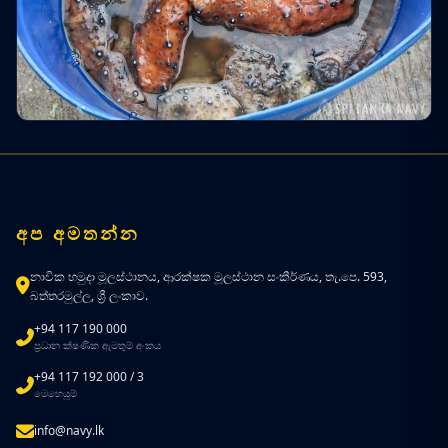
අප අමතන්න
නාවික හමුදා මූලස්ථානය, ආරක්ෂක මූලස්ථාන සංකීර්ණය, තැ.පෙ. 593,
බත්තරමුල්ල, ශ්‍රී ලංකාව.
+94 117 190 000
ප්‍රධාන ක්ෂණික ඇමතුම් අංකය
+94 117 192 000 / 3
මෙහෙයුම්
info@navy.lk