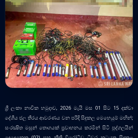
ශ්‍රී ලංකා නාවික හමුදාව, 2026 මැයි මස 01 සිට 15 දක්වා
දේශීය ජල තීරය ආවරණය වන පරිදි සිදුකල මෙහෙයුම් මඟින්;
සංරක්‍ෂිත මසුන් තොගයක් ප්‍රවාහනය කරමින් සිටි පුද්ගලයින්
දෙදෙනෙකු (02) සහ නීති විරෝධීව ධීවර කටයුතු සිදුකළ