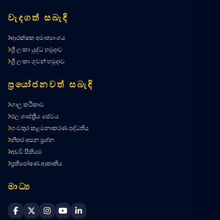
වැදගත් සබැඳි
ආරක්ෂක අමාත්‍යාංශය
ශ්‍රී ලංකා යුද්ධ හමුදාව
ශ්‍රී ලංකා ගුවන් හමුදාව
ප්‍රයෝජනවත් සබැඳි
ගාලු කථිකාව
ජල ශාස්ත්‍රීය සේවය
ගංවතුර කළමනාකරණ පද්ධතිය
නිතර අසන ප්‍රශ්න
අඩවි සිතියම
ප්‍රතිපෝෂණ ආකෘතිය
මාධ්‍ය
Sri Lanka Navy Facebook
Sri Lanka Navy X
Sri Lanka Navy Instagram
Sri Lanka Navy YouTube
Sri Lanka Navy LinkedIn