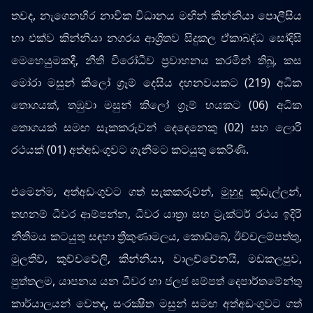
තවද, නැගෙනහිර නාවික විධානය මඟින් කින්නියා පොලීසිය
හා එක්ව කින්නියා නගරය ආශ්‍රිතව සිදුකල ඒකාබද්ධ සෝදිසි
මෙහෙයුමකදී, නීති විරෝධීව ප්‍රවාහනය කරමින් තිබූ, කස
මෝරා මසුන් කිලෝ ග්‍රෑම් දෙසිය දහනවයකට (219) අධික
තොගයක්, තඹුවා මසුන් කිලෝ ග්‍රෑම් හයකට (06) අධික
තොගයක් සමඟ සැකකරුවන් දෙදෙනෙකු (02) සහ ලොරි
රථයක් (01) අත්අඩංගුවට ගැනීමට කටයුතු කෙරිණි.
එමෙන්ම, අත්අඩංගුවට ගත් සැකකරුවන්, මුහුදු කූඩැල්ලන්,
තහනම් ධීවර ආම්පන්න, ධීවර යාත්‍රා සහ ට්‍රැක්ටර් රථය ඉදිරි
නීතිමය කටයුතු සඳහා ත්‍රීකුණාමලය, කොඩ්බේ, ඊච්චලම්පත්තු,
මුලතිව්, කුච්චවේලි, කින්නියා, වාලච්චේනයි, මඩකලපුව,
පුත්තලම, යාපනය යන ධීවර හා ජලජ සම්පත් දෙපාර්තමේන්තු
කාර්යාලයන් වෙතද, සංරක්‍ෂිත මසුන් සමඟ අත්අඩංගුවට ගත්