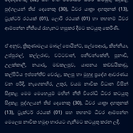
පුද්ගලයන් තිස් දෙනෙකු (30), ධීවර යාත්‍රා දහතුනක් (13),
ට්‍රැක්ටර් රථයක් (01), ලොරි රථයක් (01) හා තහනම් ධීවර
ආම්පන්න නීතියේ රැහැනට හසුකර දීමට කටයුතු කෙරිණි.
ඒ අනුව, ත්‍රිකුණාමලය මාබල් පොයින්ට්, සල්පෙආරු, කින්නියා,
උප්පුරාල්, කල්ලරාව, වට්ටවාන්, පනිචන්කේනි, පූනාඩි,
උලක්කාලී, නයාරු, මඩකලපුව, යාපනය කඩ්ඩයිකාඩු,
කල්පිටිය ඉප්පන්තිව් වෙරළ, කලපු හා මුහුදු ප්‍රදේශ ආවරණය
වන පරිදි, නැගෙනහිර, උතුර, වයඹ නාවික විධාන විසින්
සිදුකළ මෙම මෙහෙයුම් මඟින් නීති විරෝධි ධීවර කටයුතු
සිදුකළ පුද්ගලයන් තිස් දෙනෙකු (30), ධීවර යාත්‍රා දහතුනක්
(13), ට්‍රැක්ටර් රථයක් (01) සහ තහනම් ධීවර ආම්පන්න
මෙලෙස නාවික හමුදා භාරයට ගැනීමට කටයුතු කරන ලදි.